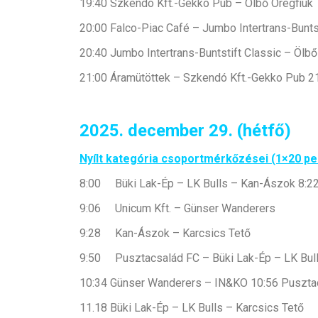
19:40 Szkendó Kft.-Gekko Pub – Ölbő Öregfiúk
20:00 Falco-Piac Café – Jumbo Intertrans-Bunts
20:40 Jumbo Intertrans-Buntstift Classic – Ölbő
21:00 Áramütöttek – Szkendó Kft.-Gekko Pub 21
2025. december 29. (hétfő)
Nyílt kategória csoportmérkőzései (1×20 pe
8:00 Büki Lak-Ép – LK Bulls – Kan-Ászok 8:
9:06 Unicum Kft. – Günser Wanderers
9:28 Kan-Ászok – Karcsics Tető
9:50 Pusztacsalád FC – Büki Lak-Ép – LK Bulls
10:34 Günser Wanderers – IN&KO 10:56 Puszta
11.18 Büki Lak-Ép – LK Bulls – Karcsics Tető