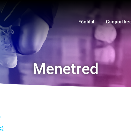
Főoldal
Csoportbe
Menetred
)
c)