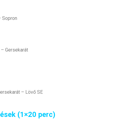
– Sopron
 – Gersekarát
Gersekarát – Lövő SE
ések (1×20 perc)