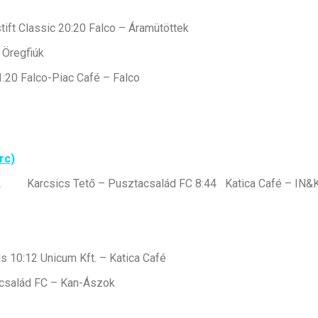
tift Classic 20:20 Falco – Áramütöttek
 Öregfiúk
:20 Falco-Piac Café – Falco
rc)
22 Karcsics Tető – Pusztacsalád FC 8:44 Katica Café – IN&
 10:12 Unicum Kft. – Katica Café
család FC – Kan-Ászok