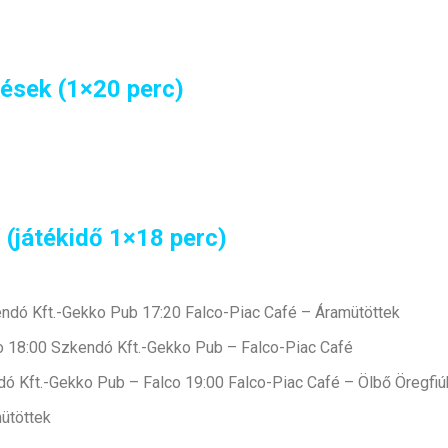
ések (1×20 perc)
 (játékidő 1×18 perc)
endó Kft.-Gekko Pub 17:20 Falco-Piac Café – Áramütöttek
co 18:00 Szkendó Kft.-Gekko Pub – Falco-Piac Café
dó Kft.-Gekko Pub – Falco 19:00 Falco-Piac Café – Ölbő Öregfiú
mütöttek