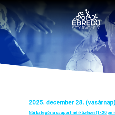
2025. december 28. (vasárnap
Női kategória csoportmérkőzései (1×20 per