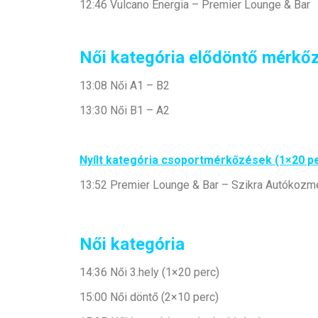
12:46 Vulcano Energia – Premier Lounge & Bar
Női kategória elődöntő mérkőz
13:08 Női A1 – B2
13:30 Női B1 – A2
Nyílt kategória csoportmérkőzések (1×20 p
13:52 Premier Lounge & Bar – Szikra Autókozme
Női kategória
14:36 Női 3.hely (1×20 perc)
15:00 Női döntő (2×10 perc)