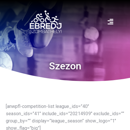
Szezon
[anwpfl-competition-list league_ids=”40″
season_ids=”41″ include_ids=”20214939″ exclude_ids=””
group_by=”” display=”league_season” show_logo=”1″
show_flag=”big”]